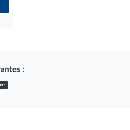
antes :
ers