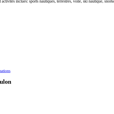
ctivités inclues: sports nautiques, terrestres, voile, ski nautique, snorke
mations
ulon