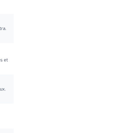
tra.
s et
ux.