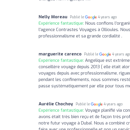
Nelly Moreau
Publié le
4 years ago
Expérience fantastique:
Nous confions l'organi
l'agence Contrastes Voyages à Ollioules. Nous 
professionnalisme et sa grande cordialité .
marguerite carenco
Publié le
4 years ag
Expérience fantastique:
Angelique est extrêmem
conseillère voyage depuis 2013 ( elle était al
voyages depuis avec professionnalisme, rigueur 
pendant les confinements, nous sommes restés e
passe systématiquement par elle pour tous me
Aurélie Chochoy
Publié le
4 years ago
Expérience fantastique:
Voyage planifié via co
avons était très bien reçu et de façon très pr
notre futur voyage à Dubaï. Nous a combiné cro
faire avec une professionnelle et non un servi