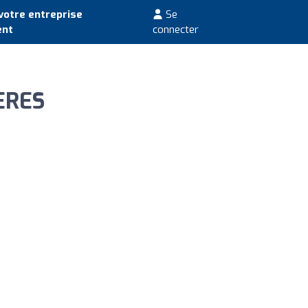
votre entreprise
Se
ent
connecter
ERES