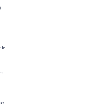
)
r le
ons
tez