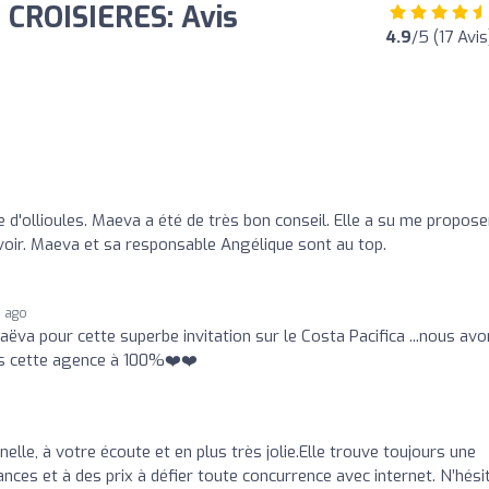
CROISIERES: Avis
4.9
/5 (17 Avis
o
e d'ollioules. Maeva a été de très bon conseil. Elle a su me propose
voir. Maeva et sa responsable Angélique sont au top.
s ago
ëva pour cette superbe invitation sur le Costa Pacifica ...nous av
ns cette agence à 100%❤️❤️
lle, à votre écoute et en plus très jolie.Elle trouve toujours une
nces et à des prix à défier toute concurrence avec internet. N’hési