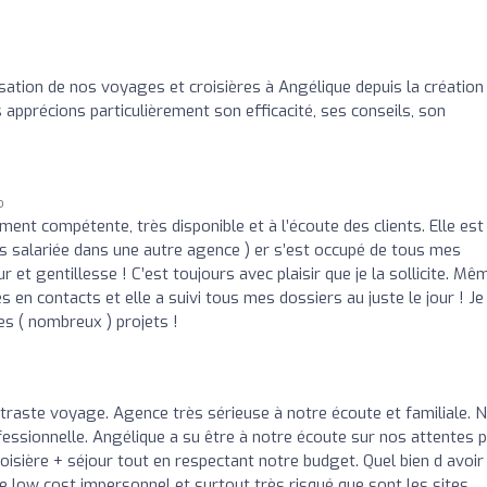
sation de nos voyages et croisières à Angélique depuis la création
apprécions particulièrement son efficacité, ses conseils, son
o
ent compétente, très disponible et à l’écoute des clients. Elle es
ors salariée dans une autre agence ) er s’est occupé de tous mes
et gentillesse ! C’est toujours avec plaisir que je la sollicite. Mê
n contacts et elle a suivi tous mes dossiers au juste le jour ! Je
s ( nombreux ) projets !
ntraste voyage. Agence très sérieuse à notre écoute et familiale. 
ofessionnelle. Angélique a su être à notre écoute sur nos attentes 
isière + séjour tout en respectant notre budget. Quel bien d avoir
ce low cost impersonnel et surtout très risqué que sont les sites