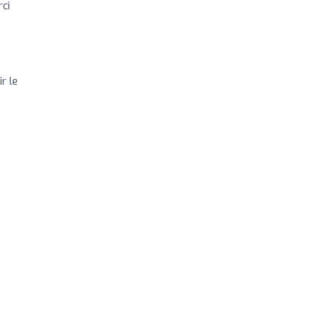
rci
r le