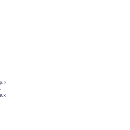
que
s
eux