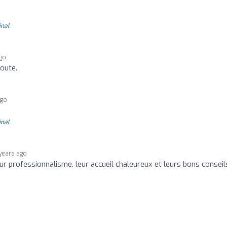
inal
ago
oute.
ago
inal
years ago
eur professionnalisme, leur accueil chaleureux et leurs bons conseil