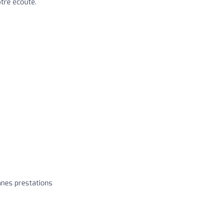
tre écoute.
nnes prestations