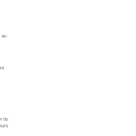
r au
nt
n du
ours