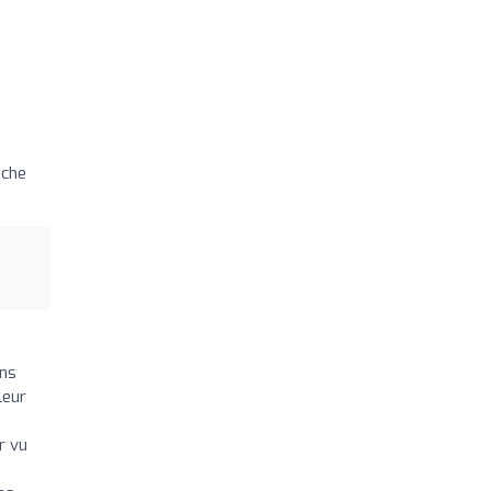
iche
ons
leur
r vu