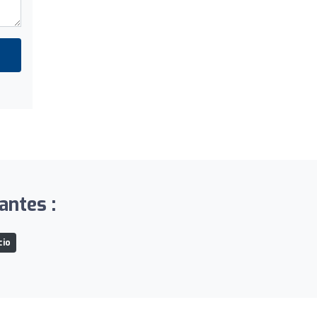
antes :
cio