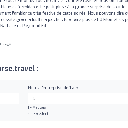
 rire tout le monde. Tous nos invités ont été ravis et nous ont fait 
thique et formidable. Le petit plus : à la grande surprise de tout le
tement l'ambiance très festive de cette soirée. Nous pouvons dire 
ussite grâce à lui. Il n'a pas hésité à faire plus de 80 kilomètres 
 Nathalie et Raymond Ed
ars ago
rse.travel :
Notez l'entreprise de 1 à 5
1 = Mauvais
5 = Excellent