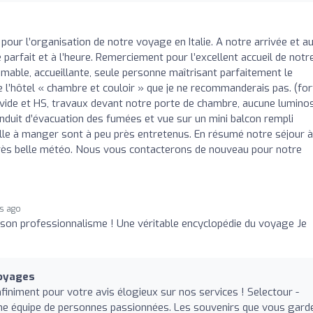
pour l’organisation de notre voyage en Italie. A notre arrivée et a
té parfait et à l’heure. Remerciement pour l’excellent accueil de notr
aimable, accueillante, seule personne maîtrisant parfaitement le
 de l’hôtel « chambre et couloir » que je ne recommanderais pas. (for
r vide et HS, travaux devant notre porte de chambre, aucune luminos
duit d’évacuation des fumées et vue sur un mini balcon rempli
salle à manger sont à peu près entretenus. En résumé notre séjour à
très belle météo. Nous vous contacterons de nouveau pour notre
rs ago
son professionnalisme ! Une véritable encyclopédie du voyage Je
Voyages
nfiniment pour votre avis élogieux sur nos services ! Selectour -
ne équipe de personnes passionnées. Les souvenirs que vous gard