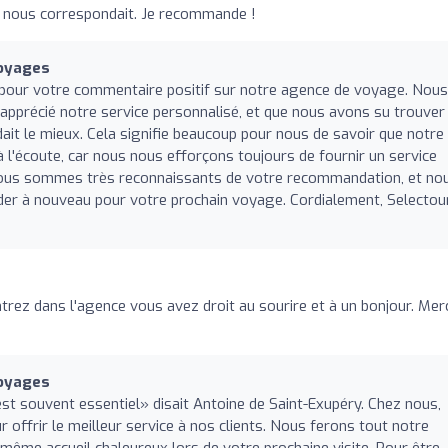
i nous correspondait. Je recommande !
Voyages
 pour votre commentaire positif sur notre agence de voyage. Nous
pprécié notre service personnalisé, et que nous avons su trouver 
it le mieux. Cela signifie beaucoup pour nous de savoir que notre
à l'écoute, car nous nous efforçons toujours de fournir un service
 Nous sommes très reconnaissants de votre recommandation, et no
ider à nouveau pour votre prochain voyage. Cordialement, Selectour
trez dans l'agence vous avez droit au sourire et à un bonjour. Mer
Voyages
t souvent essentiel» disait Antoine de Saint-Exupéry. Chez nous,
r offrir le meilleur service à nos clients. Nous ferons tout notre
 même accueil chaleureux lors de votre prochaine visite. Pour être