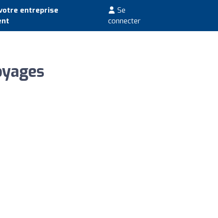
votre entreprise
Se
ent
connecter
oyages