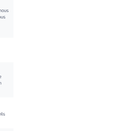
 nous
ous
e
n
ils