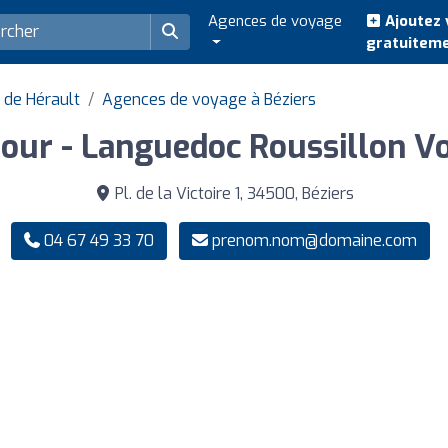
Agences de voyage
Ajoutez 
gratuitem
de Hérault
Agences de voyage à Béziers
tour - Languedoc Roussillon V
Pl. de la Victoire 1, 34500, Béziers
04 67 49 33 70
prenom.nom@domaine.com