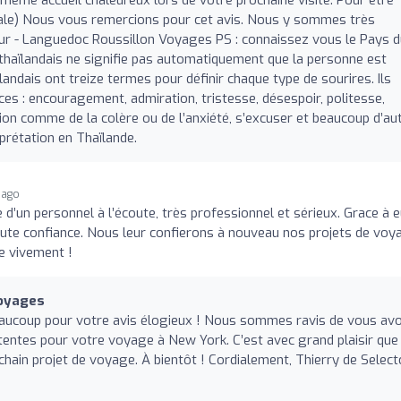
ntale) Nous vous remercions pour cet avis. Nous y sommes très
tour - Languedoc Roussillon Voyages PS : connaissez vous le Pays 
e thaïlandais ne signifie pas automatiquement que la personne est
ndais ont treize termes pour définir chaque type de sourires. Ils
es : encouragement, admiration, tristesse, désespoir, politesse,
ion comme de la colère ou de l’anxiété, s’excuser et beaucoup d’au
prétation en Thaïlande.
 ago
d’un personnel à l’écoute, très professionnel et sérieux. Grace à 
ute confiance. Nous leur confierons à nouveau nos projets de voy
e vivement !
Voyages
eaucoup pour votre avis élogieux ! Nous sommes ravis de vous avo
ttentes pour votre voyage à New York. C’est avec grand plaisir que
hain projet de voyage. À bientôt ! Cordialement, Thierry de Select