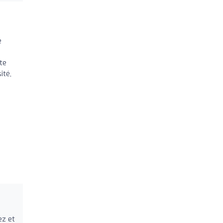
u
e
te
ité,
ez et