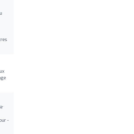
du
tres
eux
age
ir
our -