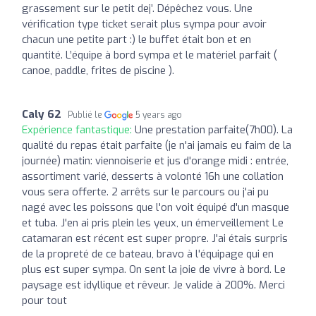
grassement sur le petit dej’. Dépêchez vous. Une
vérification type ticket serait plus sympa pour avoir
chacun une petite part :) le buffet était bon et en
quantité. L’équipe à bord sympa et le matériel parfait (
canoe, paddle, frites de piscine ).
Caly 62
Publié le
5 years ago
Expérience fantastique:
Une prestation parfaite(7h00). La
qualité du repas était parfaite (je n'ai jamais eu faim de la
journée) matin: viennoiserie et jus d'orange midi : entrée,
assortiment varié, desserts à volonté 16h une collation
vous sera offerte. 2 arrêts sur le parcours ou j'ai pu
nagé avec les poissons que l'on voit équipé d'un masque
et tuba. J'en ai pris plein les yeux, un émerveillement Le
catamaran est récent est super propre. J'ai étais surpris
de la propreté de ce bateau, bravo à l'équipage qui en
plus est super sympa. On sent la joie de vivre à bord. Le
paysage est idyllique et rêveur. Je valide à 200%. Merci
pour tout