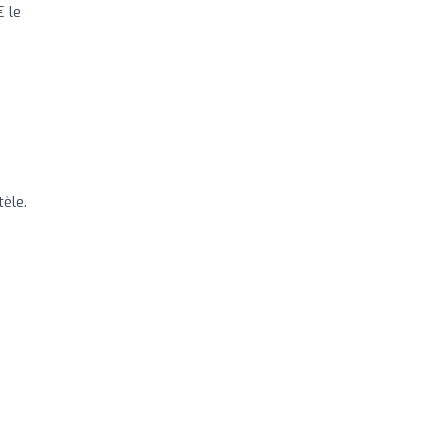
€ le
èle.