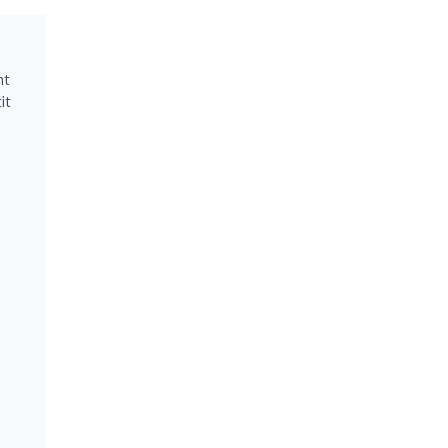
nt
it