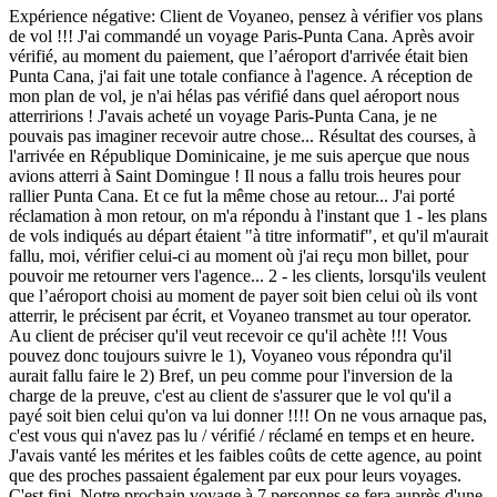
Expérience négative:
Client de Voyaneo, pensez à vérifier vos plans
de vol !!! J'ai commandé un voyage Paris-Punta Cana. Après avoir
vérifié, au moment du paiement, que l’aéroport d'arrivée était bien
Punta Cana, j'ai fait une totale confiance à l'agence. A réception de
mon plan de vol, je n'ai hélas pas vérifié dans quel aéroport nous
atterririons ! J'avais acheté un voyage Paris-Punta Cana, je ne
pouvais pas imaginer recevoir autre chose... Résultat des courses, à
l'arrivée en République Dominicaine, je me suis aperçue que nous
avions atterri à Saint Domingue ! Il nous a fallu trois heures pour
rallier Punta Cana. Et ce fut la même chose au retour... J'ai porté
réclamation à mon retour, on m'a répondu à l'instant que 1 - les plans
de vols indiqués au départ étaient "à titre informatif", et qu'il m'aurait
fallu, moi, vérifier celui-ci au moment où j'ai reçu mon billet, pour
pouvoir me retourner vers l'agence... 2 - les clients, lorsqu'ils veulent
que l’aéroport choisi au moment de payer soit bien celui où ils vont
atterrir, le précisent par écrit, et Voyaneo transmet au tour operator.
Au client de préciser qu'il veut recevoir ce qu'il achète !!! Vous
pouvez donc toujours suivre le 1), Voyaneo vous répondra qu'il
aurait fallu faire le 2) Bref, un peu comme pour l'inversion de la
charge de la preuve, c'est au client de s'assurer que le vol qu'il a
payé soit bien celui qu'on va lui donner !!!! On ne vous arnaque pas,
c'est vous qui n'avez pas lu / vérifié / réclamé en temps et en heure.
J'avais vanté les mérites et les faibles coûts de cette agence, au point
que des proches passaient également par eux pour leurs voyages.
C'est fini. Notre prochain voyage à 7 personnes se fera auprès d'une