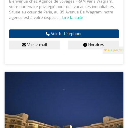
Bienvenue chez Agence de voyages FRAM Paris Wagram,
votre partenaire privilégié pour des vacances inoubliables.
Située au cœur de Paris, au 89 Avenue De Wagram, notre
agence est à votre dispositi...
Lire la suite
Voir le téléphone
Voir e-mail
Horaires
4.3
(68 avis)