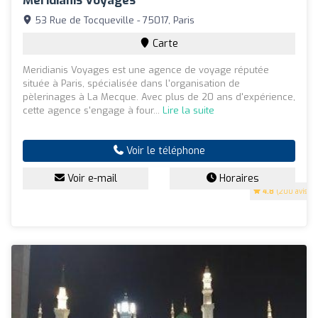
Meridianis Voyages
53 Rue de Tocqueville - 75017, Paris
Carte
Meridianis Voyages est une agence de voyage réputée
située à Paris, spécialisée dans l'organisation de
pèlerinages à La Mecque. Avec plus de 20 ans d'expérience,
cette agence s'engage à four...
Lire la suite
Voir le téléphone
Voir e-mail
Horaires
4.8
(200 avis)