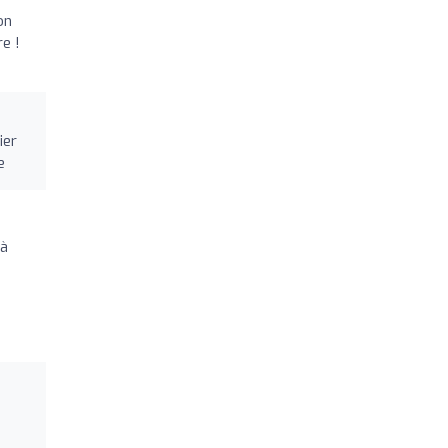
on
re !
ier
e
 à
s