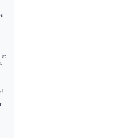
ce
s
 et
,
et
t