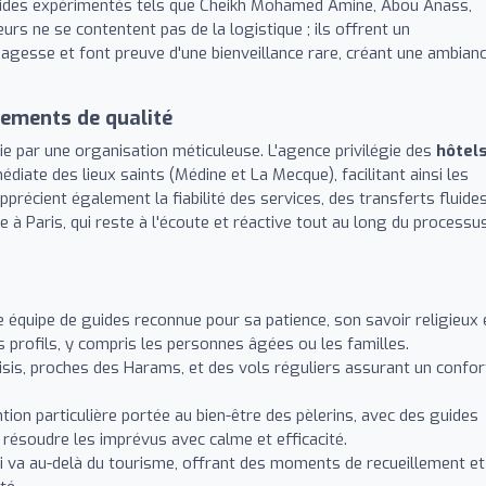
guides expérimentés tels que Cheikh Mohamed Amine, Abou Anass,
s ne se contentent pas de la logistique ; ils offrent un
sagesse et font preuve d'une bienveillance rare, créant une ambian
gements de qualité
ntie par une organisation méticuleuse. L'agence privilégie des
hôtel
diate des lieux saints (Médine et La Mecque), facilitant ainsi les
précient également la fiabilité des services, des transferts fluides
e à Paris, qui reste à l'écoute et réactive tout au long du processus
 équipe de guides reconnue pour sa patience, son savoir religieux 
s profils, y compris les personnes âgées ou les familles.
isis, proches des Harams, et des vols réguliers assurant un confor
ion particulière portée au bien-être des pèlerins, avec des guides
 résoudre les imprévus avec calme et efficacité.
 va au-delà du tourisme, offrant des moments de recueillement et