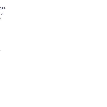
 des
re
e
.