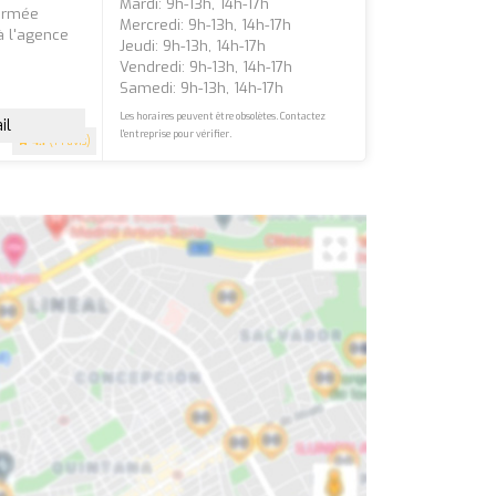
Mardi: 9h-13h, 14h-17h
fermée
Mercredi: 9h-13h, 14h-17h
à l'agence
Jeudi: 9h-13h, 14h-17h
Vendredi: 9h-13h, 14h-17h
Samedi: 9h-13h, 14h-17h
Les horaires peuvent être obsolètes. Contactez
il
l'entreprise pour vérifier.
4.1
(14 avis)