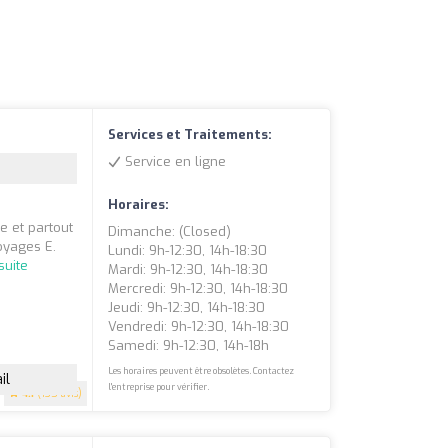
Services et Traitements:
Service en ligne
Horaires:
e et partout
Dimanche: (closed)
oyages E.
Lundi: 9h-12:30, 14h-18:30
 suite
Mardi: 9h-12:30, 14h-18:30
Mercredi: 9h-12:30, 14h-18:30
Jeudi: 9h-12:30, 14h-18:30
Vendredi: 9h-12:30, 14h-18:30
Samedi: 9h-12:30, 14h-18h
Les horaires peuvent être obsolètes. Contactez
il
l'entreprise pour vérifier.
4.1
(135 avis)