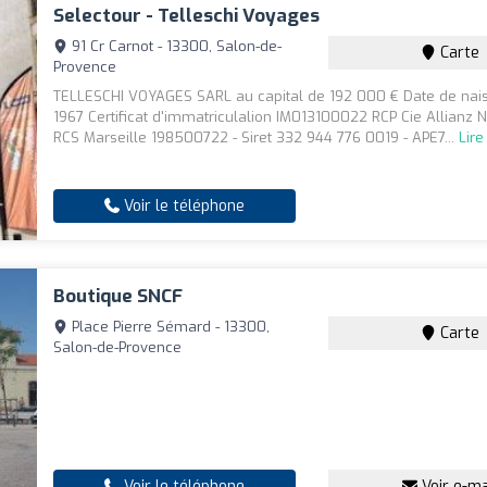
Selectour - Telleschi Voyages
91 Cr Carnot - 13300, Salon-de-
Carte
Provence
TELLESCHI VOYAGES SARL au capital de 192 000 € Date de nai
1967 Certificat d'immatriculalion IM013100022 RCP Cie Allianz 
RCS Marseille 198500722 - Siret 332 944 776 0019 - APE7...
Lire
Voir le téléphone
Boutique SNCF
Place Pierre Sémard - 13300,
Carte
Salon-de-Provence
Voir le téléphone
Voir e-ma