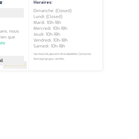
e
Horaires:
Dimanche: (closed)
Lundi: (closed)
Mardi: 10h-18h
Mercredi: 10h-18h
ceans, nous
Jeudi: 10h-18h
rien que
Vendredi: 10h-18h
uite
Samedi: 10h-18h
Les horaires peuvent être obsolètes. Contactez
l'entreprise pour vérifier.
il
5
(106 avis)