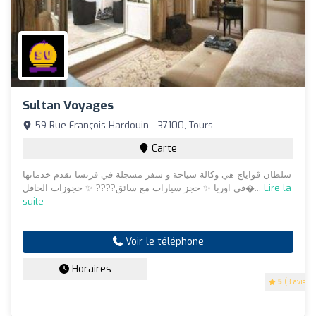
Sultan Voyages
59 Rue François Hardouin - 37100, Tours
Carte
سلطان ڤواياچ هي وكالة سياحة و سفر مسجلة في فرنسا تقدم خدماتها
في اوربا ✨ حجز سيارات مع سائق???? ✨ حجوزات الحافل�...
Lire la
suite
Voir le téléphone
Horaires
5
(3 avis)