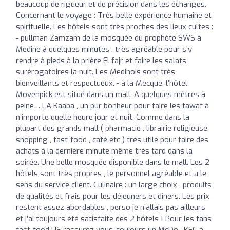
beaucoup de rigueur et de précision dans les échanges.
Concernant le voyage : Très belle expérience humaine et
spirituelle. Les hôtels sont très proches des lieux cultes :
- pullman Zamzam de la mosquée du prophète SWS à
Medine à quelques minutes , très agréable pour s’y
rendre à pieds à la prière El fajr et faire les salats
surérogatoires la nuit. Les Medinois sont très
bienveillants et respectueux. - à la Mecque, l’hôtel
Movenpick est situé dans un mall. A quelques mètres à
peine… LA Kaaba , un pur bonheur pour faire les tawaf à
n’importe quelle heure jour et nuit. Comme dans la
plupart des grands mall ( pharmacie , librairie religieuse,
shopping , fast-food , café etc ) très utile pour faire des
achats à la dernière minute même très tard dans la
soirée. Une belle mosquée disponible dans le mall. Les 2
hôtels sont très propres , le personnel agréable et a le
sens du service client. Culinaire : un large choix , produits
de qualités et frais pour les déjeuners et dîners. Les prix
restent assez abordables , perso je n’allais pas ailleurs
et j’ai toujours été satisfaite des 2 hôtels ! Pour les fans
fast-food US rassurez vous, toujours un McDo , KFC à