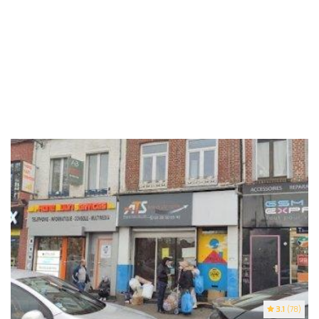
3.1
(78)