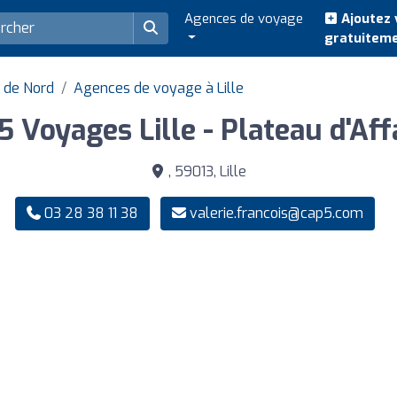
Agences de voyage
Ajoutez 
gratuitem
 de Nord
Agences de voyage à Lille
5 Voyages Lille - Plateau d'Aff
, 59013, Lille
03 28 38 11 38
valerie.francois@cap5.com