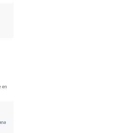
e en
ana