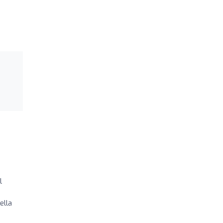
l
ella