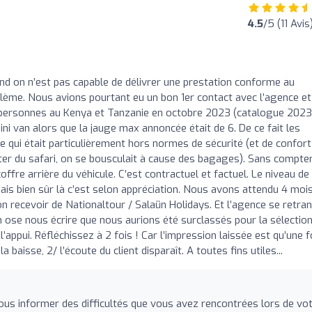
4.5
/5 (11 Avis
and on n’est pas capable de délivrer une prestation conforme au
oblème. Nous avions pourtant eu un bon 1er contact avec l’agence et
 personnes au Kenya et Tanzanie en octobre 2023 (catalogue 2023
ni van alors que la jauge max annoncée était de 6. De ce fait les
e qui était particulièrement hors normes de sécurité (et de confort
ter du safari, on se bousculait à cause des bagages). Sans compter
ffre arrière du véhicule. C’est contractuel et factuel. Le niveau de
ais bien sûr là c’est selon appréciation. Nous avons attendu 4 moi
non recevoir de Nationaltour / Salaün Holidays. Et l’agence se retra
n ose nous écrire que nous aurions été surclassés pour la sélectio
appui. Réfléchissez à 2 fois ! Car l’impression laissée est qu’une f
 baisse, 2/ l’écoute du client disparaît. A toutes fins utiles...
nous informer des difficultés que vous avez rencontrées lors de vo