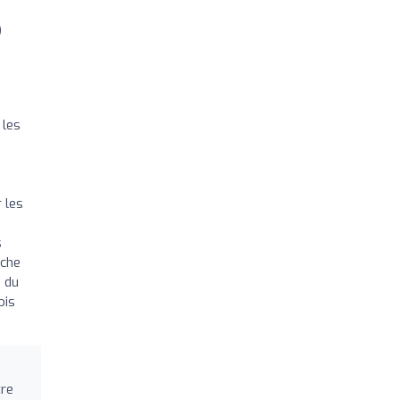
)
 les
 les
s
nche
n du
ois
tre