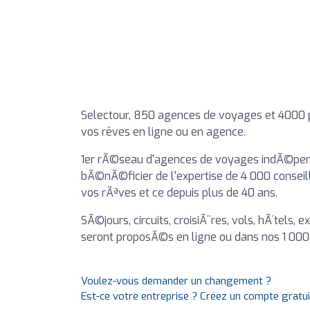
Selectour, 850 agences de voyages et 4000 p
vos rêves en ligne ou en agence.
1er rÃ©seau d'agences de voyages indÃ©pen
bÃ©nÃ©ficier de l'expertise de 4 000 consei
vos rÃªves et ce depuis plus de 40 ans.
SÃ©jours, circuits, croisiÃ¨res, vols, hÃ´tels
seront proposÃ©s en ligne ou dans nos 1 00
Voulez-vous demander un changement ?
Est-ce votre entreprise ? Créez un compte gratu