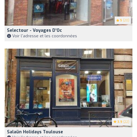
5
(20)
Selectour - Voyages D'Oc
Voir l'adresse et les coordonnées
3.9
(22)
Salaün Holidays Toulouse