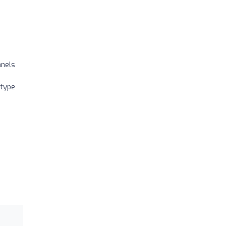
nnels
 type