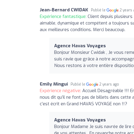
Jean-Bernard CWIDAK
Publié le
2 years
Expérience fantastique:
Client depuis plusieu
aimable, dynamique et compétent a toujours s
aux meilleures conditions. Merci beaucoup.
Agence Havas Voyages
Bonjour Monsieur Cwidak , Je vous remer
suis ravie que grâce à notre accompagn
Nous restons à votre entière dispositi
Emily Mingui
Publié le
2 years ago
Expérience négative:
Accueil Désagréable !!! E
nous dit qu’il ne font pas de billets dans cett
c’est écrit en Grand HAVAS VOYAGE non !!?
Agence Havas Voyages
Bonjour Madame Je suis navrée de lire q
de vos attentes . En revanche notre acc