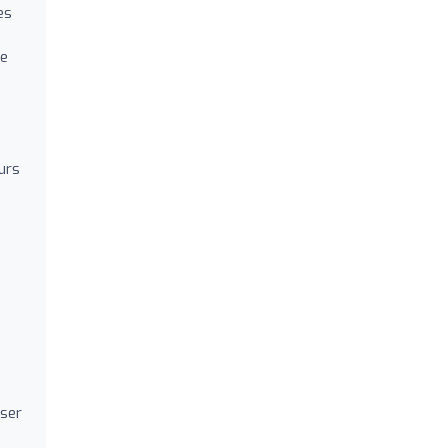
es
ge
urs
ser