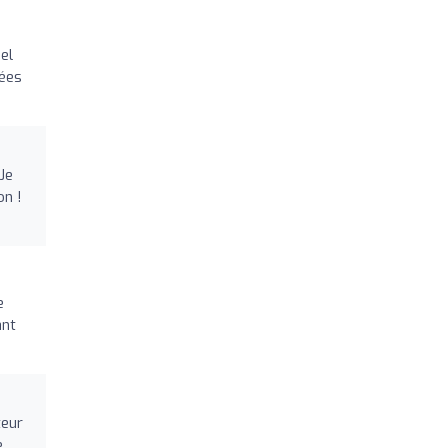
el
tées
Je
on !
e
ant
teur
e