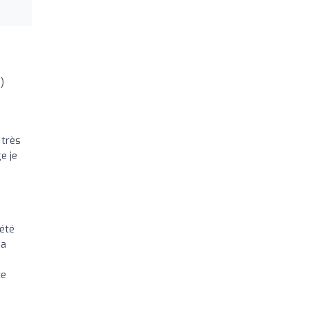
)
 très
e je
été
 a
te