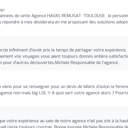
 ago
rs années de cette Agence HAVAS REMUSAT -TOULOUSE , le personn
u répondre à mes desiderata en me proposant des solutions adop
cie infiniment d'avoir pris le temps de partager votre expérience. 
ement vos voyages vous aient toujours donnés entière satisfacti
on pour d'autres découvertes.Michele Responsable de l'agence .
n viens pour se renseigner pour un devis de billets d’avion la femm
e agence non mais big LOL !! A quoi sert votre agence alors ? Pourt
ue votre expérience au sein de notre agence n'ait pas été à la hau
ueil reste toujours courtois .Bonne journée Michele Responsable d