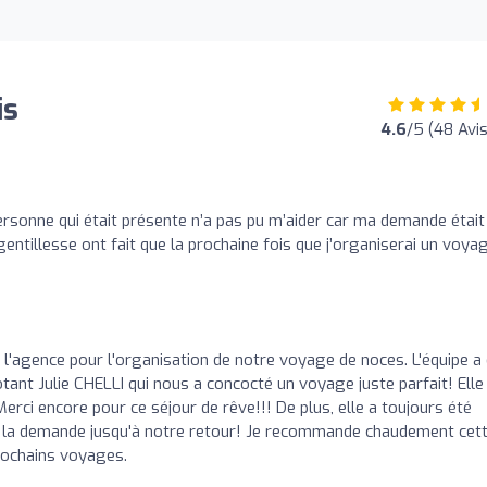
is
4.6
/5 (48 Avis
o
sonne qui était présente n’a pas pu m’aider car ma demande était
entillesse ont fait que la prochaine fois que j’organiserai un voyag
agence pour l'organisation de notre voyage de noces. L'équipe a 
otant Julie CHELLI qui nous a concocté un voyage juste parfait! Elle
erci encore pour ce séjour de rêve!!! De plus, elle a toujours été
 la demande jusqu'à notre retour! Je recommande chaudement cet
rochains voyages.