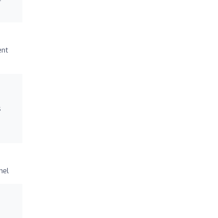
ent
s
n
nel