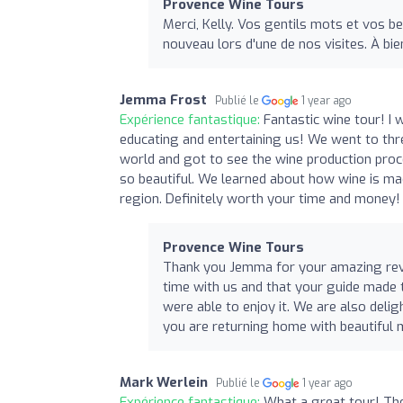
Provence Wine Tours
Merci, Kelly. Vos gentils mots et vos b
nouveau lors d'une de nos visites. À bie
Jemma Frost
Publié le
1 year ago
Expérience fantastique:
Fantastic wine tour! 
educating and entertaining us! We went to thr
world and got to see the wine production proc
so beautiful. We learned about how wine is ma
region. Definitely worth your time and money!
Provence Wine Tours
Thank you Jemma for your amazing revie
time with us and that your guide made t
were able to enjoy it. We are also deli
you are returning home with beautiful 
Mark Werlein
Publié le
1 year ago
Expérience fantastique:
What a great tour! Th