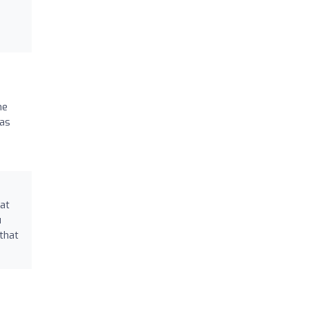
he
was
eat
u
 that