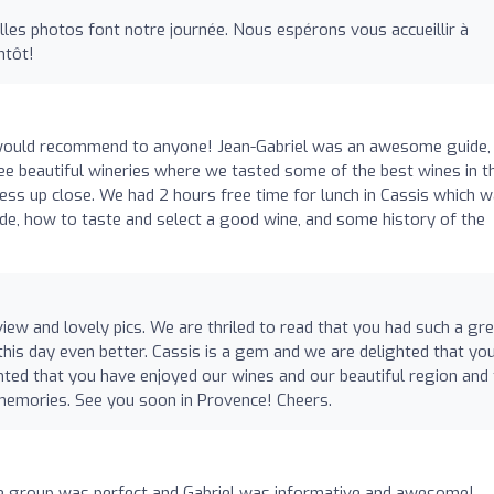
elles photos font notre journée. Nous espérons vous accueillir à
ntôt!
I would recommend to anyone! Jean-Gabriel was an awesome guide,
ee beautiful wineries where we tasted some of the best wines in t
ess up close. We had 2 hours free time for lunch in Cassis which 
de, how to taste and select a good wine, and some history of the
w and lovely pics. We are thriled to read that you had such a gr
his day even better. Cassis is a gem and we are delighted that yo
ghted that you have enjoyed our wines and our beautiful region and
memories. See you soon in Provence! Cheers.
e group was perfect and Gabriel was informative and awesome!