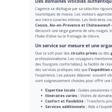
Des domaines viticoles authentiqu
L'agence se distingue par sa sélection rigou
touristiques de masse. Les visiteurs apprécie
aux micro-cuveries intimes. Les itinéraires c
Cassis, Aix-en-Provence et Châteauneuf
découvrir une large gamme de vins rouges, 
l'huile d'olive ou le fromage de chèvre.
Un service sur mesure et une orga
Que ce soit pour des
circuits privés
ou des
professionnalisme. Les voyageurs mentionn
des fourgons confortables), la facilité de rés
des services pratiques tels que
l'expédition 
l'expérience. Les pauses déjeuner, souvent s
sont soigneusement choisies pour offrir une 
Expertise locale :
Guides passionnés maî
Itinéraires variés :
Visites de domaine
Confort et flexibilité :
Transferts priv
Services additionnels :
Aide à l'expé