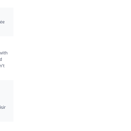
née
with
nd
n't
sir