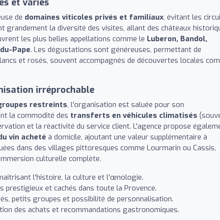
es et variés
reuse de
domaines viticoles privés et familiaux
, évitant les circu
nt grandement la diversité des visites, allant des châteaux historiq
ouvrent les plus belles appellations comme le
Luberon, Bandol,
-du-Pape
. Les dégustations sont généreuses, permettant de
blancs et rosés, souvent accompagnés de découvertes locales co
nisation irréprochable
groupes restreints
, l'organisation est saluée pour son
ent la commodité des
transferts en véhicules climatisés
(souv
ervation et la réactivité du service client. L'agence propose égalem
du vin acheté
à domicile, ajoutant une valeur supplémentaire à
ituées dans des villages pittoresques comme Lourmarin ou Cassis,
immersion culturelle complète.
trisant l'histoire, la culture et l'œnologie.
s prestigieux et cachés dans toute la Provence.
és, petits groupes et possibilité de personnalisation.
dition des achats et recommandations gastronomiques.