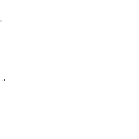
au
m'a
s