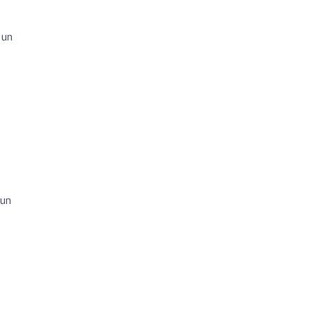
 un
 un