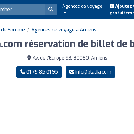
Agences de voyage
Ajoutez 
gratuitem
t de Somme
Agences de voyage à Amiens
a.com réservation de billet de 
Av. de l'Europe 53, 80080, Amiens
01 75 85 01 95
info@bladia.com