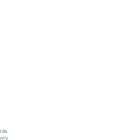
i du
 m'y