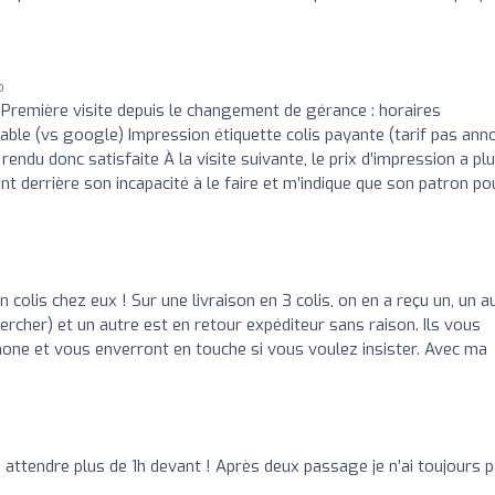
o
 Première visite depuis le changement de gérance : horaires
able (vs google) Impression étiquette colis payante (tarif pas ann
endu donc satisfaite À la visite suivante, le prix d’impression a pl
t derrière son incapacité à le faire et m’indique que son patron po
n colis chez eux ! Sur une livraison en 3 colis, on en a reçu un, un a
hercher) et un autre est en retour expéditeur sans raison. Ils vous
hone et vous enverront en touche si vous voulez insister. Avec ma
du attendre plus de 1h devant ! Après deux passage je n’ai toujours 