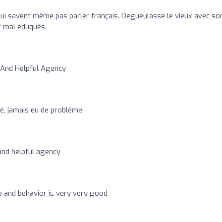
qui savent même pas parler français. Degueulasse le vieux avec so
t mal éduqués.
 And Helpful Agency
ré, jamais eu de problème.
 and helpful agency
op and behavior is very very good