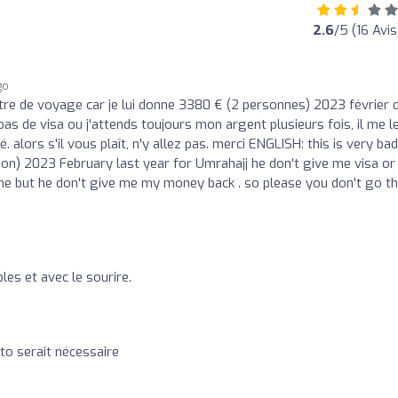
2.6
/5 (16 Avis
go
tre de voyage car je lui donne 3380 € (2 personnes) 2023 février 
as de visa ou j'attends toujours mon argent plusieurs fois, il me le
lors s'il vous plaît, n'y allez pas. merci ENGLISH: this is very bad
on) 2023 February last year for Umrahajj he don't give me visa or s
e but he don't give me my money back . so please you don't go th
bles et avec le sourire.
to serait nécessaire