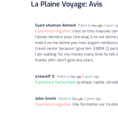
La Plaine Voyage: Avis
Syed shumon Ahmed
Publié le
2 years a
Expérience négative:
c'est un très mauvais cen
l'année dernière pour Umrahajj, il ne me donne p
mais il ne me donne pas mon argent remboursé. a
travel center because I give him 3380€ (2 pers
I am waiting for my money many time he tell m
thanks ohh I don't give any stars.
stewaff O
Publié le
2 years ago
Expérience fantastique:
pratique, rapide, servia
John Smith
Publié le
2 years ago
Expérience négative:
Une formation sur l’e-pho