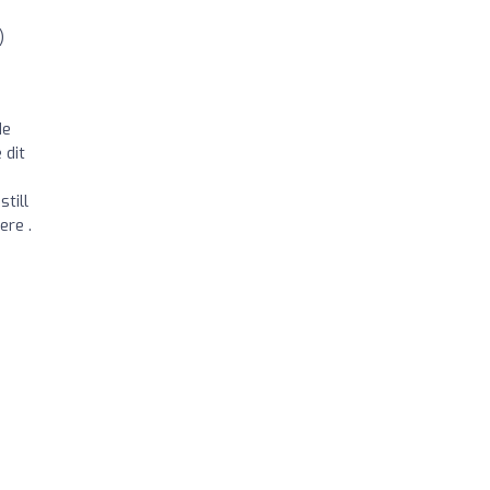
)
de
 dit
till
ere .