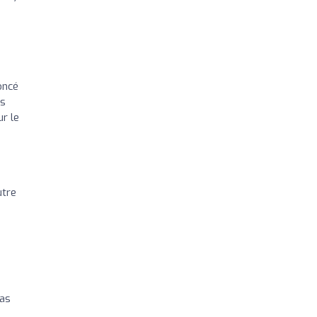
oncé
us
ur le
utre
pas