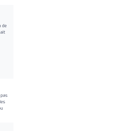
n de
ait
 pas
des
ou