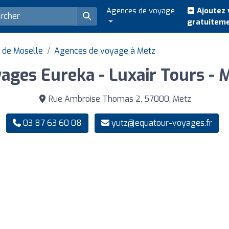
Agences de voyage
Ajoutez 
gratuitem
 de Moselle
Agences de voyage à Metz
ages Eureka - Luxair Tours - 
Rue Ambroise Thomas 2, 57000, Metz
03 87 63 60 08
yutz@equatour-voyages.fr