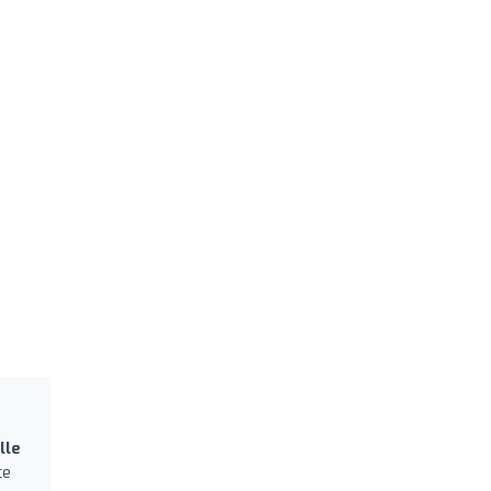
lle
ce