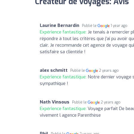
Createur de voyages: Avis
Laurine Bernardin
Publié le
1 year ago
Expérience fantastique:
Je tenais à remercier 
répondre à tout les critères que j’ai pu avoir qu
clair. Je recommande cet agence de voyage qui 
satisfaire sa clientèle !
alex schmitt
Publié le
2 years ago
Expérience fantastique:
Notre dernier voyage s'
sympathique !
Nath Vinsous
Publié le
2 years ago
Expérience fantastique:
Voyage parfait De bea
vivement l agence Parenthèse
Phil
Publié le
2 years ago