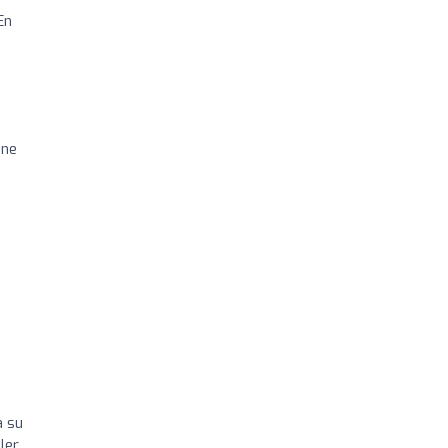
En
Une
à su
ler