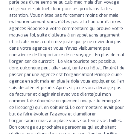
parle pas d’une semaine au club med mais d’un voyage
religieux et spirituel, donc pour les prochains faites
attention. Vous n’êtes pas forcément moins cher mais
malheureusement vous n’êtes pas à la hauteur d’autres
agences Réponse à votre commentaire qui prouve votre
mauvaise foi, suite d’ailleurs à un appel sans argument
et ridicule, vous confirmez juste que je ne reviendrai pas
dans votre agence et vous n’avez visiblement pas
conscience de l’importance de ce voyage ! En plus de mal
l’organiser de surcroît ! Le visa touriste est possible,
donc quiconque peut aller seul, tente ou hôtel, l’intérêt de
passer par une agence est l’organisation! Principe d’une
agence en soit mais en plus je dois vous expliquer ça, j’en
suis désolée et peinée. Après si ça ne vous dérange pas
de facturer et d’agir ainsi avec vos clients(oui mon
commentaire énumère uniquement une partie émergée
de l’iceberg) qu’il en soit ainsi. Le commentaire avait pour
but de faire évoluer l’agence et d’améliorer
l’organisation mais à la place vous soutenez vos failles.
Bon courage au prochaines personnes qui souhaitent
réaliser leur séjour dans ce cas et que Dieu les facilite ...