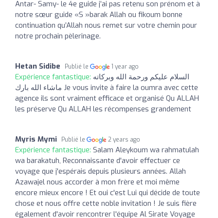
Antar- Samy- le 4e guide j’ai pas retenu son prénom et à
notre sœur guide «S »barak Allah ou fikoum bonne
continuation qu’Allah nous remet sur votre chemin pour
notre prochain pèlerinage.
Hetan Sidibe
Publié le
1 year ago
Expérience fantastique:
السلام عليكم ورحمة الله وبركاته
ماشاء الله بارك Je vous invite à faire la oumra avec cette
agence ils sont vraiment efficace et organisé Qu ALLAH
les préserve Qu ALLAH les récompenses grandement
Myris Mymi
Publié le
2 years ago
Expérience fantastique:
Salam Aleykoum wa rahmatulah
wa barakatuh, Reconnaissante d'avoir effectuer ce
voyage que j'espérais depuis plusieurs années. Allah
Azawajel nous accorder à mon frère et moi même
encore mieux encore ! Et oui c'est Lui qui décide de toute
chose et nous offre cette noble invitation ! Je suis fière
également d'avoir rencontrer l'équipe Al Sirate Voyage