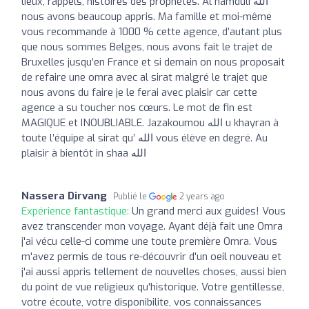
lieux, rappels, histoires des prophètes. Al hamduli ‎الله
nous avons beaucoup appris. Ma famille et moi-même
vous recommande à 1000 % cette agence, d’autant plus
que nous sommes Belges, nous avons fait le trajet de
Bruxelles jusqu’en France et si demain on nous proposait
de refaire une omra avec al sirat malgré le trajet que
nous avons du faire je le ferai avec plaisir car cette
agence a su toucher nos cœurs. Le mot de fin est
MAGIQUE et INOUBLIABLE. Jazakoumou ‎الله u khayran à
toute l’équipe al sirat qu’ ‎الله vous élève en degré. Au
plaisir à bientôt in shaa ‎الله
Nassera Dirvang
Publié le
2 years ago
Expérience fantastique:
Un grand merci aux guides! Vous
avez transcender mon voyage. Ayant déjà fait une Omra
j'ai vécu celle-ci comme une toute première Omra. Vous
m'avez permis de tous re-découvrir d'un oeil nouveau et
j'ai aussi appris tellement de nouvelles choses, aussi bien
du point de vue religieux qu'historique. Votre gentillesse,
votre écoute, votre disponibilite, vos connaissances