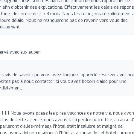
ns signalé, nous sommes dans l'obligation de nous rapprocher de
r afin d'obtenir des explications. Effectivement les délais de répon
long, de l'ordre de 2 à 3 mois. Nous les relançons régulièrement a
illeurs délais. Nous ne manquerons pas de revenir vers vous dès
rdialement,
servé avec eux super
avis de savoir que vous avez toujours apprécié réserver avec no
hésitez pas à nous contacter si vous avez besoin d'aide pour une
rdialement,
!!!!!!!!!!! Nous avons passé les pires vacances de notre vie, nous avo
ins de cette agence, nous avons failli perdre notre fille, à cause d
arleront d’elles-mêmes), l’hôtel était insalubre et malgré de
s avons fini notre séjour à l’hôpital à cause de cet hôtel l’agenc