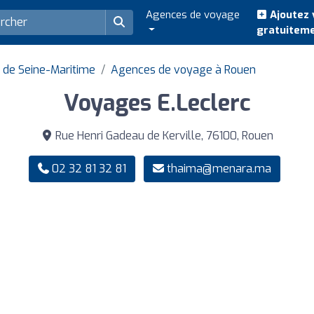
Agences de voyage
Ajoutez 
gratuitem
de Seine-Maritime
Agences de voyage à Rouen
Voyages E.Leclerc
Rue Henri Gadeau de Kerville, 76100, Rouen
02 32 81 32 81
thaima@menara.ma