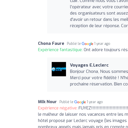
clair. Comme nous vous l'avo
l'opérateur avec votre courrie
des organisateurs sont assez 
d'avoir un retour dans les me
réception de leur réponse. Co
Chona Faure
Publié le
1 year ago
Expérience fantastique:
Ont adore toujours ré
Voyages E.Leclerc
Bonjour Chona, Nous sommes r
Merci pour votre fidélité ! N'
prochaine réservation. Bien co
Mlk Nour
Publié le
1 year ago
Expérience négative:
FUYEZ!!!!!!!!!!!!!!!!!!!!!
le malheur de laisser nos vacances entre les ma
hôtel proposé par Leclerc voyage (les images p
nombreux appels mais jamais pris en compte nou