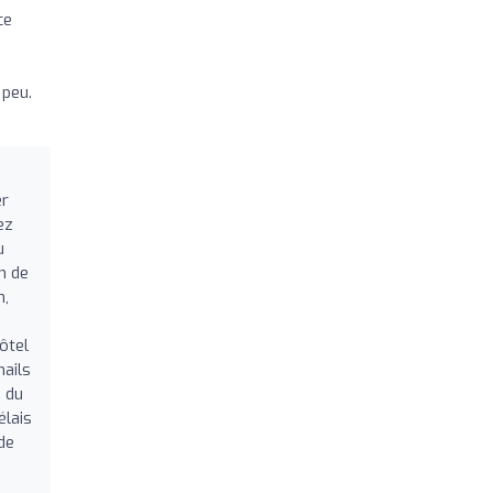
ce
 peu.
er
ez
u
n de
n,
ôtel
mails
 du
élais
de