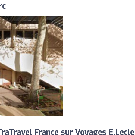
rc
aTravel France sur Voyages E.Lecler