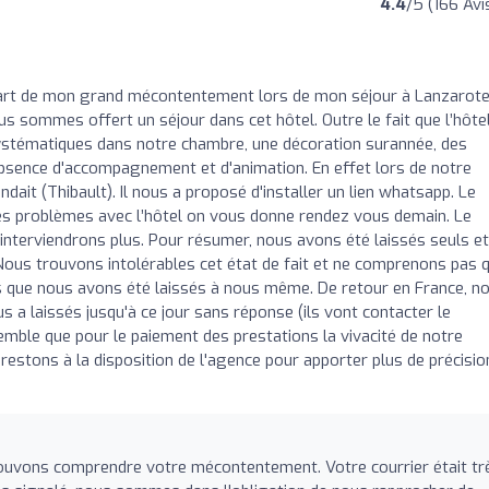
4.4
/5 (166 Avi
part de mon grand mécontentement lors de mon séjour à Lanzarot
sommes offert un séjour dans cet hôtel. Outre le fait que l’hôte
 systématiques dans notre chambre, une décoration surannée, des
l'absence d'accompagnement et d'animation. En effet lors de notre
dait (Thibault). Il nous a proposé d'installer un lien whatsapp. Le
s problèmes avec l’hôtel on vous donne rendez vous demain. Le
'interviendrons plus. Pour résumer, nous avons été laissés seuls et
us trouvons intolérables cet état de fait et ne comprenons pas 
s que nous avons été laissés à nous même. De retour en France, n
 a laissés jusqu'à ce jour sans réponse (ils vont contacter le
 semble que pour le paiement des prestations la vivacité de notre
restons à la disposition de l'agence pour apporter plus de précisio
pouvons comprendre votre mécontentement. Votre courrier était tr