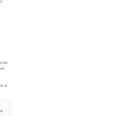
s)
e
l
qu'on
ous
ns si
ès