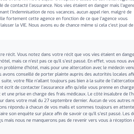
é de contacté l’assurance. Nos vies étaient en danger mais l’agen
rnant l’indemnisation de nos vacances, aucun appel rien, malgré de
lle fortement cette agence en fonction de ce que l’agence vous
isser la VIE. Nous avons eu de chance même si cela c’est joué de
 récit. Vous notez dans votre récit que vos vies étaient en dang
l’hôtel, mais ce n’est pas ce qu’il s’est passé. En effet, vous nous av
un problème d’hôtel, mais pour une altercation avec le médecin ven
s avons conseillé de porter plainte auprès des autorités locales afi
 suite, votre fille n’allant toujours pas bien à la suite de l’altercatio
 écrit de contacter l’assurance afin qu’elle vous prenne en charge
et une prise en charge des frais médicaux. Le côté insalubre de l’h
our dans votre mail du 27 septembre dernier. Aucun de vos autres 
vons répondu à chacun de vos mails et sommes toujours en attente
faire son enquête sur place afin de savoir ce qu’il s’est passé. Les d
gs mais nous ne manquerons pas de revenir vers vous à réception 