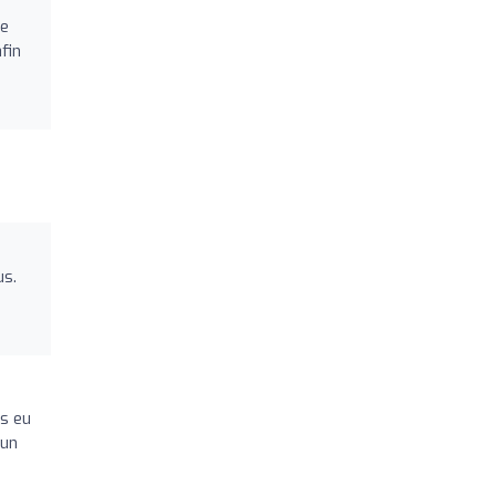
se
fin
us.
ns eu
’un
e