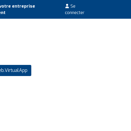
votre entreprise
Se
ent
connecter
.VirtualApp