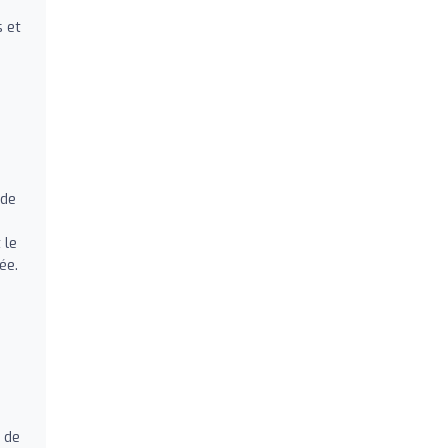
s et
 de
 le
ée.
t de