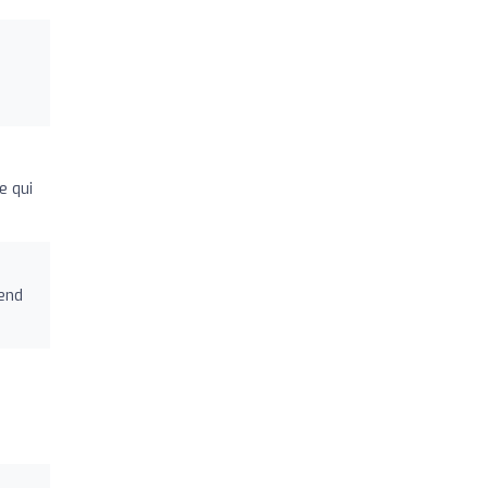
e qui
end