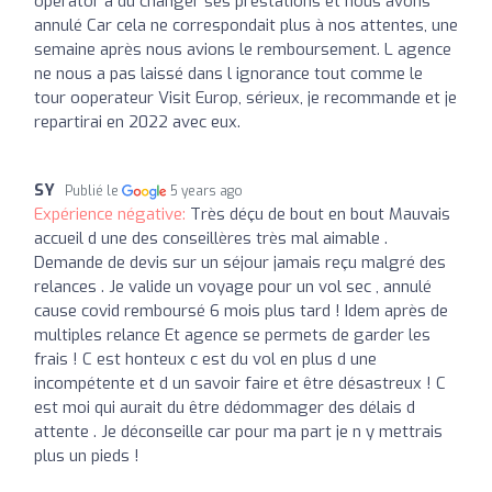
operator a du changer ses prestations et nous avons
annulé Car cela ne correspondait plus à nos attentes, une
semaine après nous avions le remboursement. L agence
ne nous a pas laissé dans l ignorance tout comme le
tour ooperateur Visit Europ, sérieux, je recommande et je
repartirai en 2022 avec eux.
SY
Publié le
5 years ago
Expérience négative:
Très déçu de bout en bout Mauvais
accueil d une des conseillères très mal aimable .
Demande de devis sur un séjour jamais reçu malgré des
relances . Je valide un voyage pour un vol sec , annulé
cause covid remboursé 6 mois plus tard ! Idem après de
multiples relance Et agence se permets de garder les
frais ! C est honteux c est du vol en plus d une
incompétente et d un savoir faire et être désastreux ! C
est moi qui aurait du être dédommager des délais d
attente . Je déconseille car pour ma part je n y mettrais
plus un pieds !