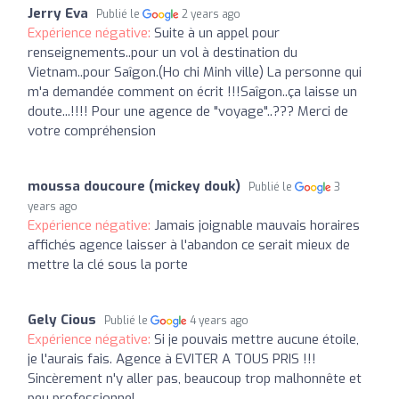
Jerry Eva
Publié le
2 years ago
Expérience négative:
Suite à un appel pour
renseignements..pour un vol à destination du
Vietnam..pour Saîgon.(Ho chi Minh ville) La personne qui
m'a demandée comment on écrit !!!Saîgon..ça laisse un
doute...!!!! Pour une agence de "voyage"..??? Merci de
votre compréhension
moussa doucoure (mickey douk)
Publié le
3
years ago
Expérience négative:
Jamais joignable mauvais horaires
affichés agence laisser à l'abandon ce serait mieux de
mettre la clé sous la porte
Gely Cious
Publié le
4 years ago
Expérience négative:
Si je pouvais mettre aucune étoile,
je l'aurais fais. Agence à EVITER A TOUS PRIS !!!
Sincèrement n'y aller pas, beaucoup trop malhonnête et
peu professionnel.