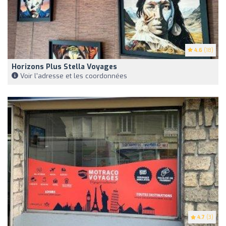
4.6
(18)
Horizons Plus Stella Voyages
Voir l'adresse et les coordonnées
4.7
(3)