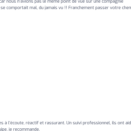
 car nous n’avions pas le même point de vue sur une compagnie
e se comportait mal, du jamais vu !! Franchement passer votre che
 à l’écoute, réactif et rassurant. Un suivi professionnel, ils ont ai
quipe, je recommande.