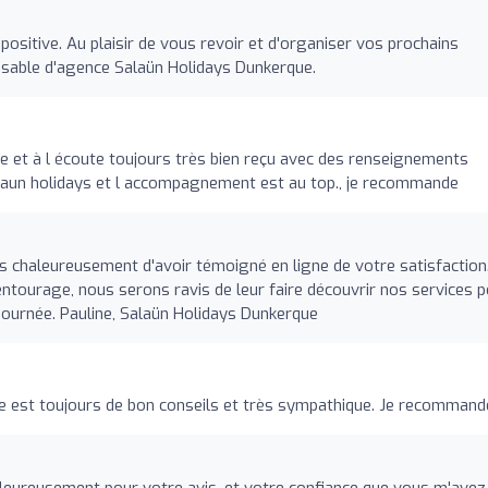
ositive. Au plaisir de vous revoir et d'organiser vos prochains
nsable d'agence Salaün Holidays Dunkerque.
te et à l écoute toujours très bien reçu avec des renseignements
Salaun holidays et l accompagnement est au top., je recommande
chaleureusement d'avoir témoigné en ligne de votre satisfaction
entourage, nous serons ravis de leur faire découvrir nos services 
journée. Pauline, Salaün Holidays Dunkerque
ine est toujours de bon conseils et très sympathique. Je recommand
leureusement pour votre avis, et votre confiance que vous m'avez