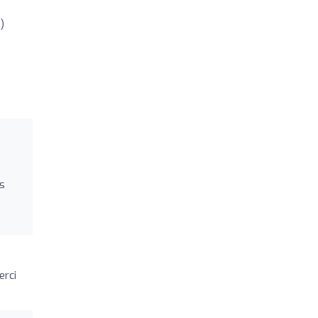
)
us
erci