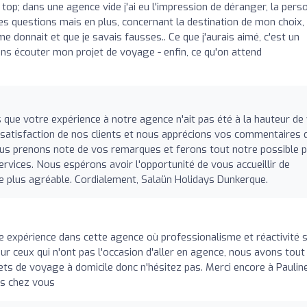
 top; dans une agence vide j'ai eu l'impression de déranger, la pers
es questions mais en plus, concernant la destination de mon choix, j
e donnait et que je savais fausses.. Ce que j'aurais aimé, c'est un
ins écouter mon projet de voyage - enfin, ce qu'on attend
ue votre expérience à notre agence n'ait pas été à la hauteur de
atisfaction de nos clients et nous apprécions vos commentaires q
us prenons note de vos remarques et ferons tout notre possible 
services. Nous espérons avoir l'opportunité de vous accueillir de
e plus agréable. Cordialement, Salaün Holidays Dunkerque.
e expérience dans cette agence où professionalisme et réactivité 
ur ceux qui n'ont pas l'occasion d'aller en agence, nous avons tout 
rnets de voyage à domicile donc n'hésitez pas. Merci encore à Pauline
es chez vous