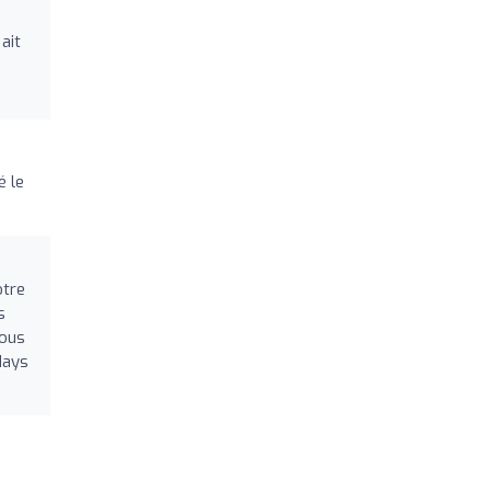
ait
é le
otre
s
Nous
days