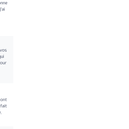
onne
'ai
 vos
ui
pour
sont
fait
,