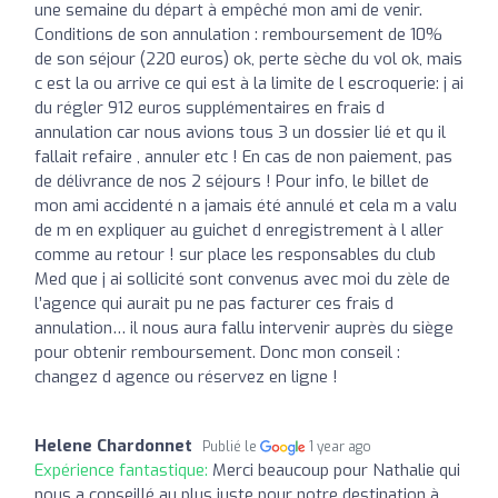
une semaine du départ à empêché mon ami de venir.
Conditions de son annulation : remboursement de 10%
de son séjour (220 euros) ok, perte sèche du vol ok, mais
c est la ou arrive ce qui est à la limite de l escroquerie: j ai
du régler 912 euros supplémentaires en frais d
annulation car nous avions tous 3 un dossier lié et qu il
fallait refaire , annuler etc ! En cas de non paiement, pas
de délivrance de nos 2 séjours ! Pour info, le billet de
mon ami accidenté n a jamais été annulé et cela m a valu
de m en expliquer au guichet d enregistrement à l aller
comme au retour ! sur place les responsables du club
Med que j ai sollicité sont convenus avec moi du zèle de
l’agence qui aurait pu ne pas facturer ces frais d
annulation… il nous aura fallu intervenir auprès du siège
pour obtenir remboursement. Donc mon conseil :
changez d agence ou réservez en ligne !
Helene Chardonnet
Publié le
1 year ago
Expérience fantastique:
Merci beaucoup pour Nathalie qui
nous a conseillé au plus juste pour notre destination à