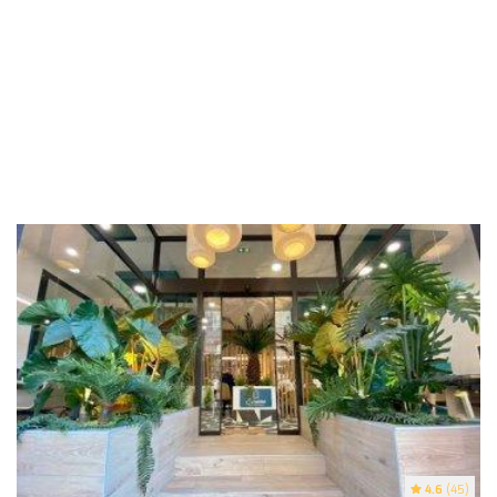
4.6
(45)