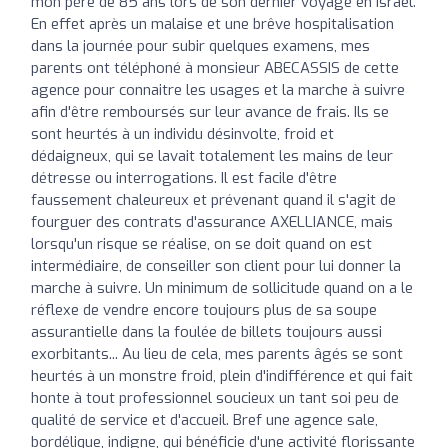
mon père de 85 ans lors de son dernier voyage en Israel.
En effet après un malaise et une brêve hospitalisation
dans la journée pour subir quelques examens, mes
parents ont téléphoné à monsieur ABECASSIS de cette
agence pour connaitre les usages et la marche à suivre
afin d'être remboursés sur leur avance de frais. Ils se
sont heurtés à un individu désinvolte, froid et
dédaigneux, qui se lavait totalement les mains de leur
détresse ou interrogations. Il est facile d'être
faussement chaleureux et prévenant quand il s'agit de
fourguer des contrats d'assurance AXELLIANCE, mais
lorsqu'un risque se réalise, on se doit quand on est
intermédiaire, de conseiller son client pour lui donner la
marche à suivre. Un minimum de sollicitude quand on a le
réflexe de vendre encore toujours plus de sa soupe
assurantielle dans la foulée de billets toujours aussi
exorbitants... Au lieu de cela, mes parents âgés se sont
heurtés à un monstre froid, plein d'indifférence et qui fait
honte à tout professionnel soucieux un tant soi peu de
qualité de service et d'accueil. Bref une agence sale,
bordélique, indigne, qui bénéficie d'une activité florissante