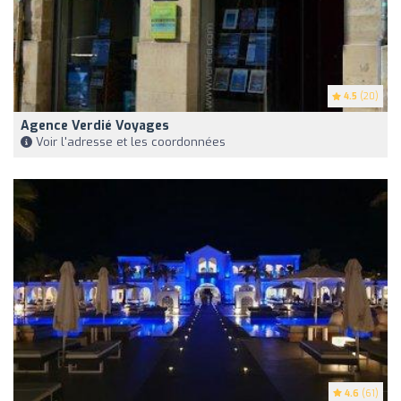
4.5
(20)
Agence Verdié Voyages
Voir l'adresse et les coordonnées
4.6
(61)