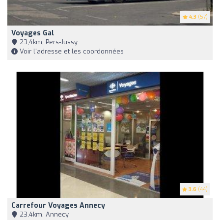
4.3
(57)
Voyages Gal
23,4km, Pers-Jussy
Voir l'adresse et les coordonnées
3.6
(44)
Carrefour Voyages Annecy
23,4km, Annecy