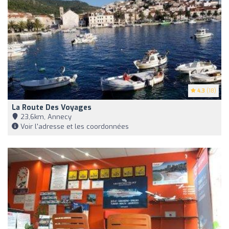
4.3
(18)
La Route Des Voyages
23,6km, Annecy
Voir l'adresse et les coordonnées