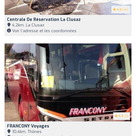
4.3
(44)
Centrale De Réservation La Clusaz
4,2km, La Clusaz
Voir l'adresse et les coordonnées
4.3
(3)
FRANCONY Voyages
10,4km, Thônes