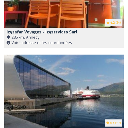
4.2
(14)
Izysafar Voyages - Izyservices Sarl
23,7km, Annecy
Voir l'adresse et les coordonnées
4.7
(57)