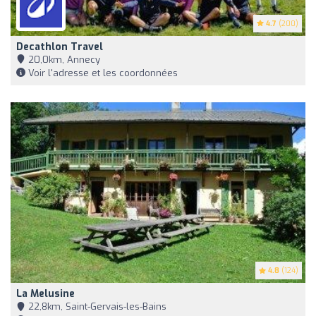
4.7
(200)
Decathlon Travel
20,0km, Annecy
Voir l'adresse et les coordonnées
4.8
(124)
La Melusine
22,8km, Saint-Gervais-les-Bains