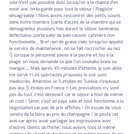
cela n'est pas possible donc lorsqu'on a la chance d'en
avoir une, on la garde pour tout le séjour ! Plagiste
désagréable ! Nous avons rencontrer des petits soucis
dans notre chambre (carte d'accès de la chambre qui se
démagnetise plusieurs fois durant le séjour, luminaires
défectueux, porte salle de bain cassée, cafetière non
fonctionnelle.... Bref rien de grave mais lorsqu'on appelle
le service de maintenance , on se fait raccrocher au nez
!), lorsque le personnel passe à la piscine et /ou à la
plage, on nous demande ce que l'on souhaite boire ou
manger..... Mais après 45 minutes d'attente, je suis allée
me servir ! Les spectacles proposés le soir sont
médiocres. Attention, le 5 étoiles en Tunisie n'équivaut
pas aux 5 étoiles en France !! Les prestations n'y sont
pas du tout, c'est décevant car le séjour a tout de même
un coût ! Sinon, c'est un pays sale et tout fonctionne à la
négociation car pas de prix affichés ! On essaie de vous
vendre de la bière au prix du champagne ! Je poste cet
avis car après avoir partager les impressions avec
d'autres clients de l'hôtel, nous avions tous la même
opinion ! Ils vivent du tourisme et en même temps, ils les