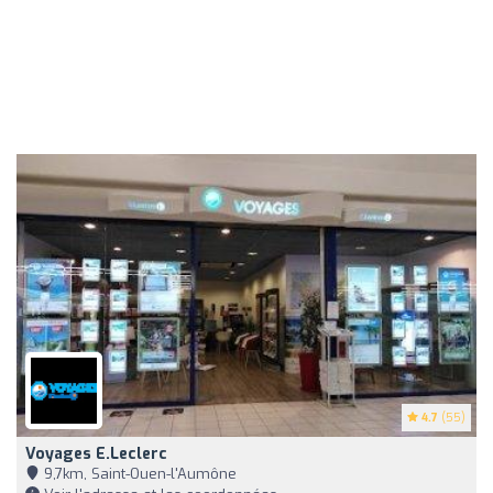
4.7
(55)
Voyages E.Leclerc
9,7km, Saint-Ouen-l'Aumône