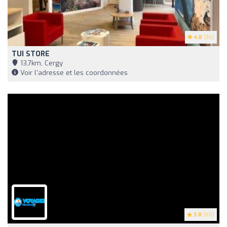
4.8
(36)
TUI STORE
13,7km, Cergy
Voir l'adresse et les coordonnées
3.8
(65)