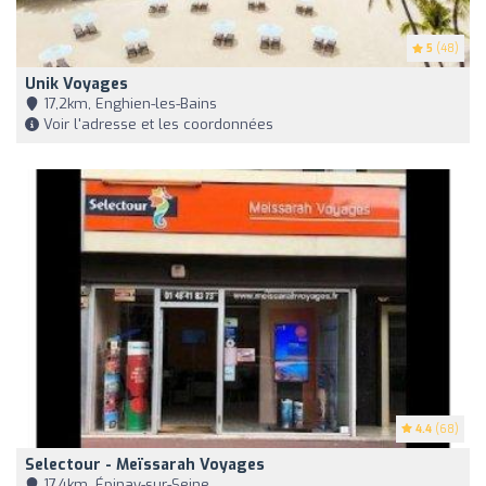
5
(48)
Unik Voyages
17,2km, Enghien-les-Bains
Voir l'adresse et les coordonnées
4.4
(68)
Selectour - Meïssarah Voyages
17,4km, Épinay-sur-Seine