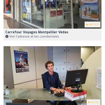
4.3
(100)
Carrefour Voyages Montpellier Védas
Voir l'adresse et les coordonnées
4.1
(32)