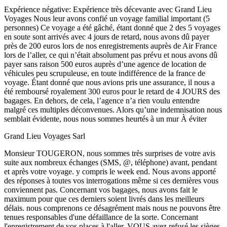
Expérience négative:
Expérience très décevante avec Grand Lieu
Voyages Nous leur avons confié un voyage familial important (5
personnes) Ce voyage a été gâché, étant donné que 2 des 5 voyages
en soute sont arrivés avec 4 jours de retard, nous avons dû payer
près de 200 euros lors de nos enregistrements auprès de Air France
lors de l’aller, ce qui n’était absolument pas prévu et nous avons dû
payer sans raison 500 euros auprès d’une agence de location de
véhicules peu scrupuleuse, en toute indifférence de la france de
voyage. Étant donné que nous avions pris une assurance, il nous a
été remboursé royalement 300 euros pour le retard de 4 JOURS des
bagages. En dehors, de cela, l’agence n’a rien voulu entendre
malgré ces multiples déconvenues. Alors qu’une indemnisation nous
semblait évidente, nous nous sommes heurtés à un mur À éviter
Grand Lieu Voyages Sarl
Monsieur TOUGERON, nous sommes très surprises de votre avis
suite aux nombreux échanges (SMS, @, téléphone) avant, pendant
et après votre voyage. y compris le week end. Nous avons apporté
des réponses à toutes vos interrogations même si ces dernières vous
conviennent pas. Concernant vos bagages, nous avons fait le
maximum pour que ces derniers soient livrés dans les meilleurs
délais. nous comprenons ce désagrément mais nous ne pouvons être
tenues responsables d'une défaillance de la sorte. Concernant
l'enregistrement de vos places à l'aller, VOUS avez refusé les sièges