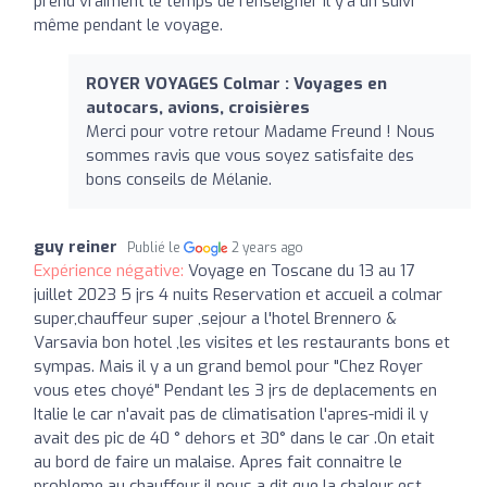
prend vraiment le temps de renseigner il y’a un suivi
même pendant le voyage.
ROYER VOYAGES Colmar : Voyages en
autocars, avions, croisières
Merci pour votre retour Madame Freund ! Nous
sommes ravis que vous soyez satisfaite des
bons conseils de Mélanie.
guy reiner
Publié le
2 years ago
Expérience négative:
Voyage en Toscane du 13 au 17
juillet 2023 5 jrs 4 nuits Reservation et accueil a colmar
super,chauffeur super ,sejour a l'hotel Brennero &
Varsavia bon hotel ,les visites et les restaurants bons et
sympas. Mais il y a un grand bemol pour "Chez Royer
vous etes choyé" Pendant les 3 jrs de deplacements en
Italie le car n'avait pas de climatisation l'apres-midi il y
avait des pic de 40 ° dehors et 30° dans le car .On etait
au bord de faire un malaise. Apres fait connaitre le
probleme au chauffeur il nous a dit que la chaleur est