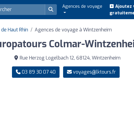
Agences de voyage
Ajoutez 
gratuitem
de Haut Rhin
Agences de voyage à Wintzenheim
uropatours Colmar-Wintzenhe
Rue Herzog Logelbach 12, 68124, Wintzenheim
03 89 30 07 40
voyages@lktours.fr