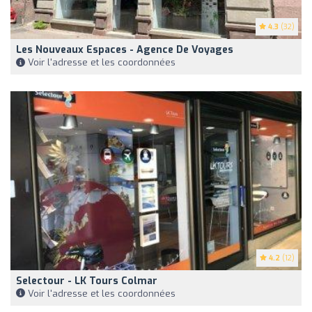
4.3
(32)
Les Nouveaux Espaces - Agence De Voyages
Voir l'adresse et les coordonnées
4.2
(12)
Selectour - LK Tours Colmar
Voir l'adresse et les coordonnées