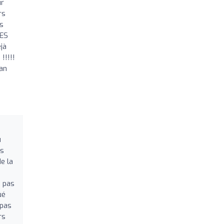
ur
rs
s
ES
éjà
!!!!!
ean
u
ns
e la
s pas
ué
 pas
rs