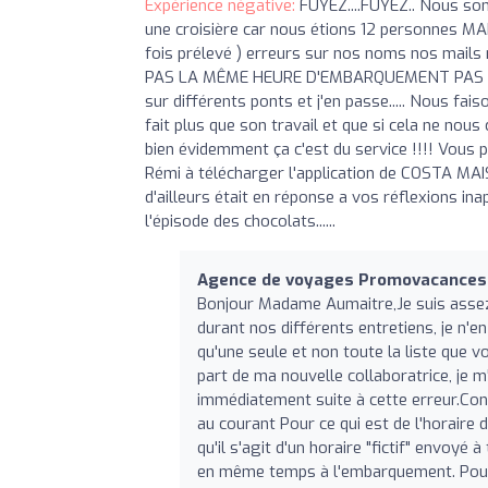
Expérience négative:
FUYEZ....FUYEZ.. Nous so
une croisière car nous étions 12 personnes 
fois prélevé ) erreurs sur nos noms nos mail
PAS LA MÊME HEURE D'EMBARQUEMENT PAS 
sur différents ponts et j'en passe..... Nous fai
fait plus que son travail et que si cela ne nous
bien évidemment ça c'est du service !!!! Vous p
Rémi à télécharger l'application de COSTA MAI
d'ailleurs était en réponse a vos réflexions in
l'épisode des chocolats......
Agence de voyages Promovacances 
Bonjour Madame Aumaitre,Je suis assez 
durant nos différents entretiens, je n'en
qu'une seule et non toute la liste que v
part de ma nouvelle collaboratrice, je 
immédiatement suite à cette erreur.Con
au courant Pour ce qui est de l'horaire 
qu'il s'agit d'un horaire "fictif" envoy
en même temps à l'embarquement. Pour l