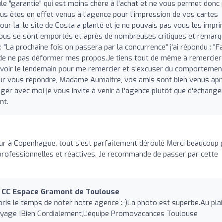
ule "garantie" qui est moins chère à l'achat et ne vous permet donc
ous êtes en effet venus à l'agence pour l'impression de vos cartes
 la, le site de Costa a planté et je ne pouvais pas vous les impri
e vous se sont emportés et après de nombreuses critiques et remar
: "La prochaine fois on passera par la concurrence" j'ai répondu : "F
de ne pas déformer mes propos.Je tiens tout de même à remercier
 voir le lendemain pour me remercier et s'excuser du comportemen
Pour vous répondre, Madame Aumaitre, vos amis sont bien venus ap
er avec moi je vous invite à venir à l'agence plutôt que d'échange
nt.
ur à Copenhague, tout s’est parfaitement déroulé Merci beaucoup 
 professionnelles et réactives. Je recommande de passer par cette
CC Espace Gramont de Toulouse
ris le temps de noter notre agence :-)La photo est superbe.Au plai
voyage !Bien Cordialement,L'équipe Promovacances Toulouse