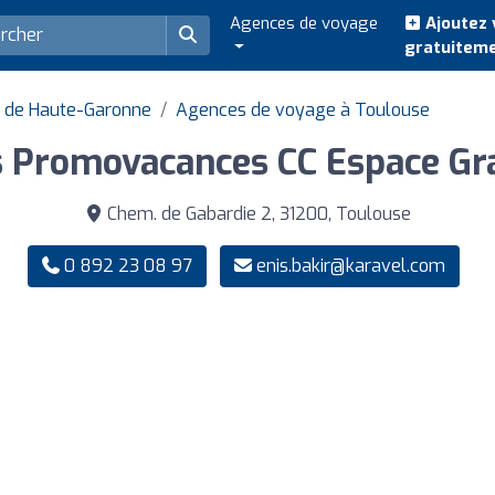
Agences de voyage
Ajoutez 
gratuitem
 de Haute-Garonne
Agences de voyage à Toulouse
s Promovacances CC Espace Gr
Chem. de Gabardie 2, 31200, Toulouse
0 892 23 08 97
enis.bakir@karavel.com