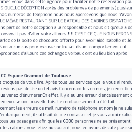
mmes venus dans cette agence pour faciliter notre réservation po
MAIS QUELLE DÉCEPTION après des problèmes de paiements( plusieu
s nos numéros de téléphone nous nous apercevons que nous n'avon
LE MÊME RESTAURANT SUR LE BATEAU DES CABINES DISPATCHE
sons part de notre déception a la responsable et nous dit qu'elle a d
 convenait pas d'aller voire ailleurs !!!! C'EST CE QUE NOUS FERONS 
arlez de la boîte de chocolats offerte pour avoir aidé Isabelle et J
S en aucun cas pour excuser notre soi-disant comportement qui
appropriées d'ailleurs ces échanges verbaux ont eu lieu bien après
CC Espace Gramont de Toulouse
choquée de vous lire. Après tous les services que je vous ai rend
 reviens pas de lire un tel avis.Concernant les erreurs, je n'en retie
ous venez d’énumérer.En effet, il y a eu une erreur d'encaissement d
m'en excuse une nouvelle fois. Le remboursement a été fait
cernant les erreurs de mail, numéro de téléphone et nom je ne sui
d'embarquement, il suffisait de me contacter et je vous aurai expliq
é à tous les passagers afin que les 6000 personnes ne se présentent
es cabines, vous étiez au courant, nous en avons discuté plusieu