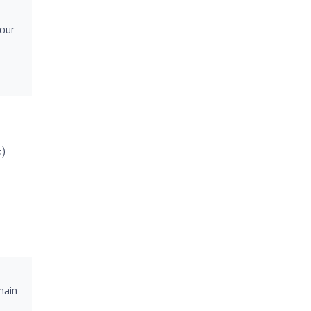
our
s)
hain