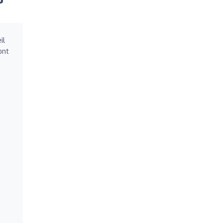
il
ont