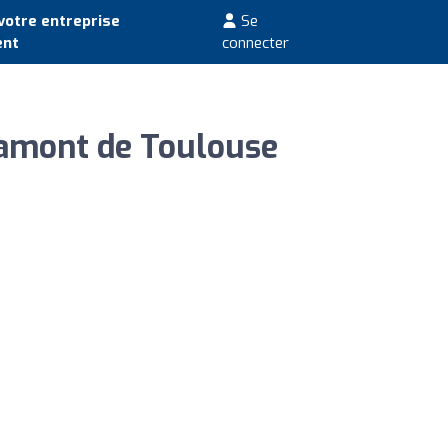
votre entreprise
Se
ent
connecter
amont de Toulouse