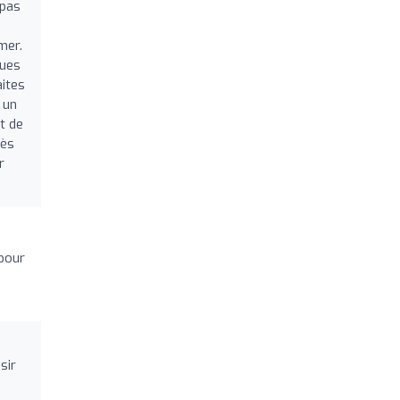
 pas
mer.
ques
aites
 un
t de
rès
r
pour
sir