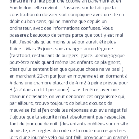
d’inscrire ma fille pour une colonie an Danemark et en
Suède dont elle revient… Passons sur le fait que la
constitution du dossier soit compliquée avec un site en
dépit du bon sens, qui ne marche que depuis un
ordinateur, avec des informations confuses. Vous
passerez beaucoup de temps parce que tout y est mal
fait. J’espérais qu’au moins le séjour aurait été plus
fluide… Mais 15 jours sans manger aucun légume
(fastfood, restaurant de burgers, glace…démagogique
peut-être mais quand même les enfants se plaignent,
c’est qu’ils sentent bien que quelque chose ne va pas! ),
en marchant 22km par jour en moyenne et en dormant à
4 dans une chambre placard de 4 m2 à peine prévue pour
3 (à 2 dans un lit 1 personne), sans fenêtre, avec une
chaleur écrasante, on veut dénoncer cet organisme qui,
par ailleurs, trouve toujours de belles excuses de
mauvaise foi si j’en crois les réponses aux avis négatifs!
J’ajoute que la sécurité n’est absolument pas respectée,
tant de jour que de nuit, (des enfants oubliées sur un site
de visite, des règles du code de la route non respectées
lors d’une journée vélo qui ont failli provoquer un drame),